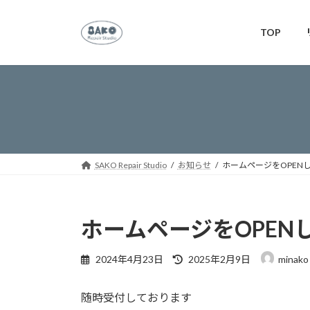
コ
ナ
ン
ビ
TOP
テ
ゲ
ン
ー
ツ
シ
へ
ョ
ス
ン
キ
に
ッ
移
プ
動
SAKO Repair Studio
お知らせ
ホームページをOPEN
ホームページをOPEN
最
2024年4月23日
2025年2月9日
minako
終
更
随時受付しております
新