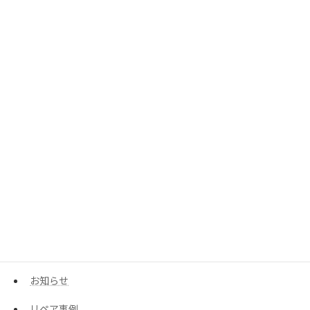
サイトマップ
プライバシーポリシー
リペアメニュー
中古ギター販売
営業予定
当店について
特定商取引法に基づく表記
投稿
カテゴリー
お知らせ
リペア事例